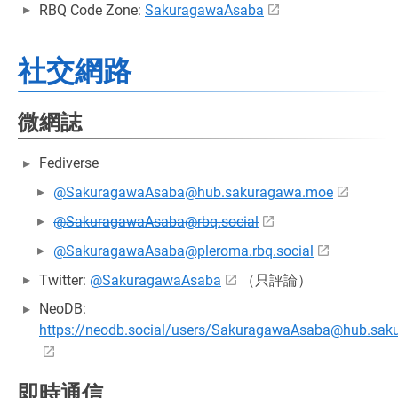
RBQ Code Zone:
SakuragawaAsaba
社交網路
微網誌
Fediverse
@SakuragawaAsaba@hub.sakuragawa.moe
@SakuragawaAsaba@rbq.social
@SakuragawaAsaba@pleroma.rbq.social
Twitter:
@SakuragawaAsaba
（只評論）
NeoDB:
https://neodb.social/users/SakuragawaAsaba@hub.sa
即時通信